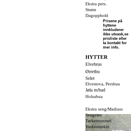
Ekstra pers.
Strøm
Dagopphold
Prisene på
hyttene
innkluderer
ikke utvask,se
prisliste eller
ta kontakt for
mer info.
HYTTER
Elvebrus
Ørretbu
Selet
Elvestova, Persbua
Jøla m/bad
Holsabua
Ekstra seng/Madrass
Sengetøy
Tørketrommel
Vaskemaskin