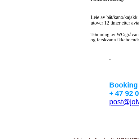
Leie av båt/kano/kajakk
utover 12 timer etter avta
Tømming av WC/gråvan
og ferskvann ikkeboend
.
Booking 
+ 47 92 
post@jol