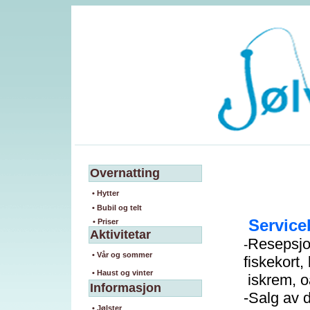
Overnatting
• Hytter
• Bubil og telt
Service
• Priser
Aktivitetar
Resepsjo
-
• Vår og sommer
fiskekort,
• Haust og vinter
iskrem, o
Informasjon
-Salg av d
• Jølster