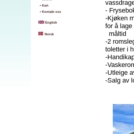
vassdrage
• Kart
- Frysebok
• Kontakt oss
-Kjøken m
English
for å lage 
måltid
Norsk
-2 romsle
toletter i 
-Handikap
-Vaskerom
-Utleige a
-Salg av l